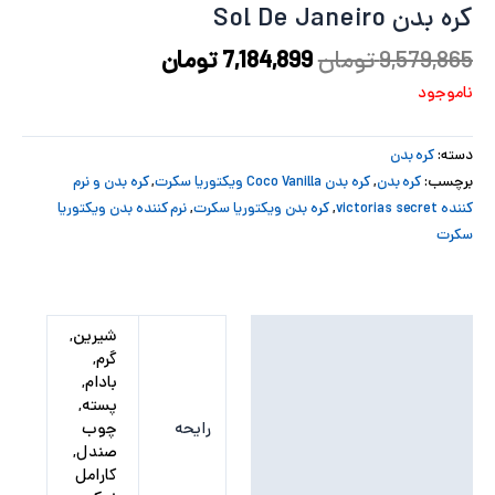
کره بدن Sol De Janeiro
پ
9,579,865
تومان
7,184,899
تومان
پ
ناموجود
ح
دسته:
کره بدن
ل
برچسب:
کره بدن
,
کره بدن Coco Vanilla ویکتوریا سکرت
,
کره بدن و نرم
کننده victorias secret
,
کره بدن ویکتوریا سکرت
,
نرم کننده بدن ویکتوریا
ت
سکرت
توضیحات تکمیلی
شیرین,
گرم,
نظرات (0)
بادام,
پسته,
رایحه
چوب
صندل,
کارامل