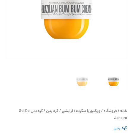
ح
ل
ت
خ
آ
ز
ل
ا
خانه
/
فروشگاه
/
ویکتوریا سکرت
/
آرایشی
/
کره بدن
/ کره بدن Sol De
ب
Janeiro
کره بدن
و