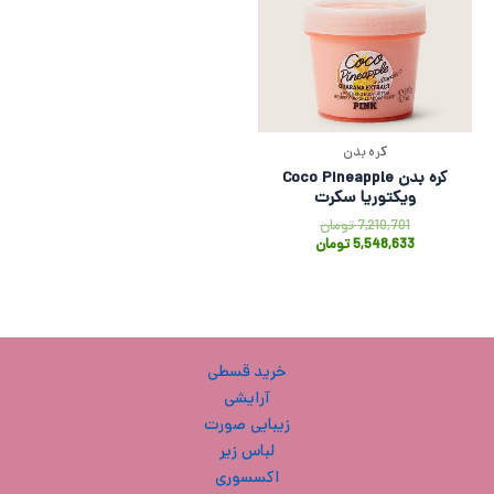
کره بدن
کره بدن Coco Pineapple
ویکتوریا سکرت
7,210,701
تومان
5,548,633
تومان
خرید قسطی
آرایشی
زیبایی صورت
لباس زیر
اکسسوری