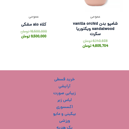
عمومی
عمومی
شامپو بدن vanilla orchid
کلاه alo مشکی
sandalwood ویکتوریا
16,500,000
تومان
سکرت
9,500,000
تومان
6,140,938
تومان
4,605,704
تومان
خرید قسطی
آرایشی
زیبایی صورت
لباس زیر
اکسسوری
بیکینی و مایو
ورزشی
پک هدیه