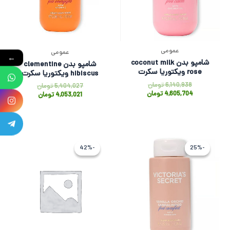
عمومی
عمومی
←
شامپو بدن coconut milk
شامپو بدن clementine
rose ویکتوریا سکرت
hibiscus ویکتوریا سکرت
6,140,938
تومان
5,404,027
تومان
4,605,704
تومان
4,053,021
تومان
قیمت
قیمت
قیمت
قیمت
اصلی
فعلی
فعلی
اصلی
-42%
-42%
-25%
-25%
6,140,938 تومان
4,605,704 تومان
9,500,000
500,000
بود.
است.
بود.
است.