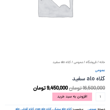
ح
ل
ت
خ
آ
خانه
/
فروشگاه
/
عمومی
/ کلاه alo سفید
ز
عمومی
ل
کلاه alo سفید
ا
16,500,000
تومان
9,450,000
تومان
ب
افزودن به سبد خرید
و
دسته:
عمومی
برچسب:
کلاه alo مشکی
,
کلاه cap alo
,
کلاه آفتابی alo