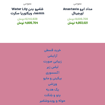
عمومی
عمومی
مداد ابرو Anastasia
شامپو بدن Water Lily
اورجینال
Jasmin ویکتوریا سکرت
9,006,709
تومان
6,140,938
تومان
4,053,021
تومان
4,605,704
تومان
خرید قسطی
آرایشی
زیبایی صورت
لباس زیر
اکسسوری
بیکینی و مایو
ورزشی
پک هدیه
پتو و بلنکت
حوله و روبدوشامبر