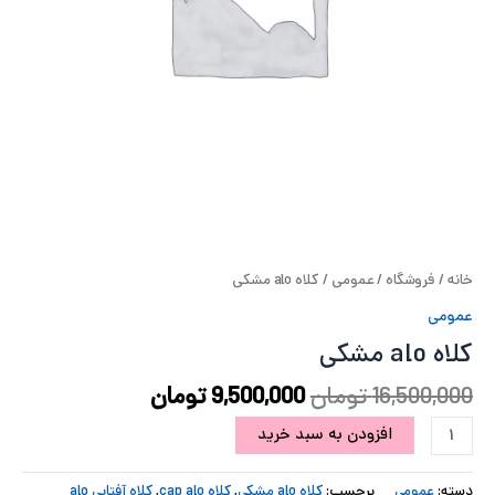
ح
ل
ت
خ
آ
خانه
/
فروشگاه
/
عمومی
/ کلاه alo مشکی
ز
عمومی
ل
کلاه alo مشکی
ا
16,500,000
تومان
9,500,000
تومان
ب
افزودن به سبد خرید
و
دسته:
عمومی
برچسب:
کلاه alo مشکی
,
کلاه cap alo
,
کلاه آفتابی alo