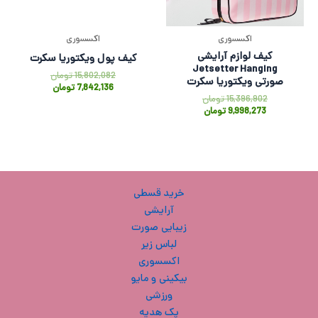
اکسسوری
اکسسوری
کیف لوازم آرایشی
کیف پول ویکتوریا سکرت
Jetsetter Hanging
15,802,082
تومان
صورتی ویکتوریا سکرت
7,842,136
تومان
15,396,902
تومان
9,998,273
تومان
خرید قسطی
آرایشی
زیبایی صورت
لباس زیر
اکسسوری
بیکینی و مایو
ورزشی
پک هدیه