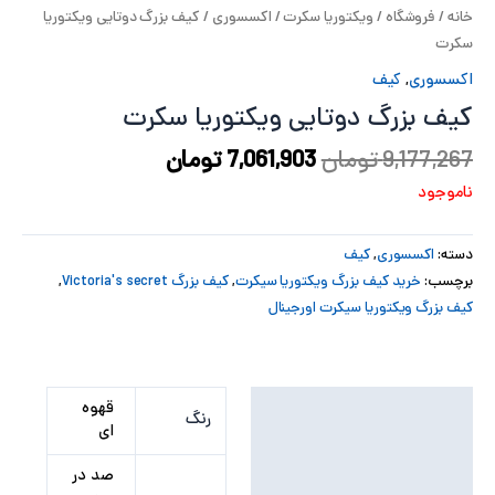
خانه
/
فروشگاه
/
ویکتوریا سکرت
/
اکسسوری
/ کیف بزرگ دوتایی ویکتوریا
پ
سکرت
پ
اکسسوری
,
کیف
کیف بزرگ دوتایی ویکتوریا سکرت
ح
9,177,267
تومان
7,061,903
تومان
ل
ناموجود
ت
دسته:
اکسسوری
,
کیف
برچسب:
خرید کیف بزرگ ویکتوریا سیکرت
,
کیف بزرگ Victoria's secret
,
کیف بزرگ ویکتوریا سیکرت اورجینال
توضیحات تکمیلی
قهوه
رنگ
ای
نظرات (0)
صد در