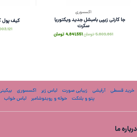
اکسسوری
جا کارتی زیپی بامبشل جدید ویکتوریا
کیف پول ک
سکرت
903,121
5,809,861
تومان
4,841,551
تومان
خرید قسطی
آرایشی
زیبایی صورت
لباس زیر
اکسسوری
بیکینی
پتو و بلنکت
حوله و روبدوشامبر
لباس خواب
درباره ما