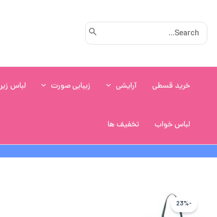
رش
ه
Search
حتوا
for:
خرید قسطی
آرایشی
زیبایی صورت
لباس زیر
لباس خواب
تخفیف ها
-23%