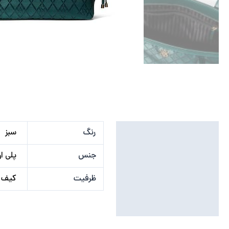
توضیحات تکمیلی
رنگ
سبز
نظرات (0)
جنس
پلی او
ظرفیت
کیف پ