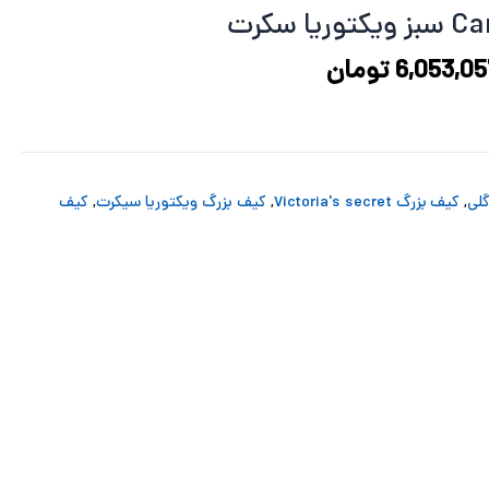
7,866,225 تومان
6,053,057 تومان
د.
است.
6,053,05
تومان
,
کیف بزرگ Victoria's secret
,
کیف بزرگ ویکتوریا سیکرت
,
کیف