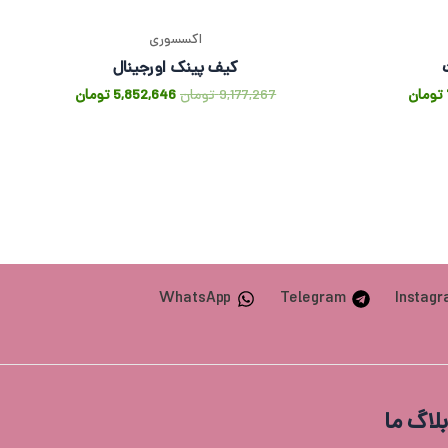
اکسسوری
کیف پینک اورجینال
تومان
9,177,267
تومان
5,852,646
تومان
WhatsApp
Telegram
Instag
بلاگ ما