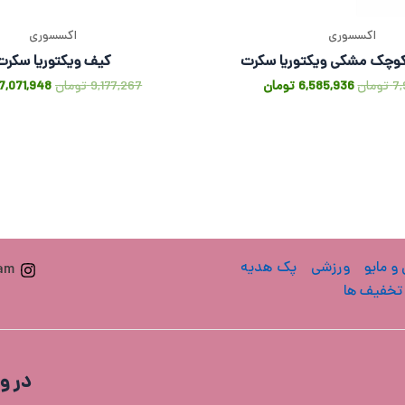
اکسسوری
اکسسوری
وچک مشکی ویکتوریا سکرت
کیف ویکتوریا سکرت
7,
تومان
6,585,936
تومان
9,177,267
تومان
7,071,948
 و مایو
ورزشی
پک هدیه
ram
تخفیف ها
در و