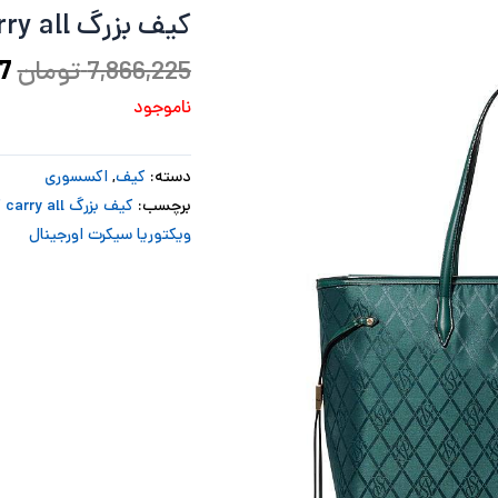
کیف بزرگ Carry all سبز ویکتوریا سکرت
بو
7,866,225
تومان
7
ناموجود
دسته:
کیف
,
اکسسوری
برچسب:
کیف بزرگ carry all گلی
ویکتوریا سیکرت اورجینال