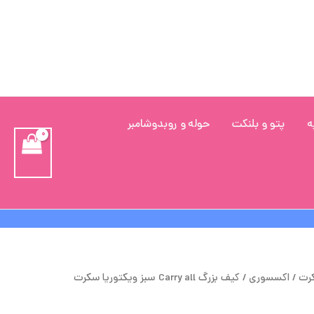
ه
پتو و بلنکت
حوله و روبدوشامبر
یمت
قیمت
کرت
/
اکسسوری
/ کیف بزرگ Carry all سبز ویکتوریا سکرت
صلی
فعلی