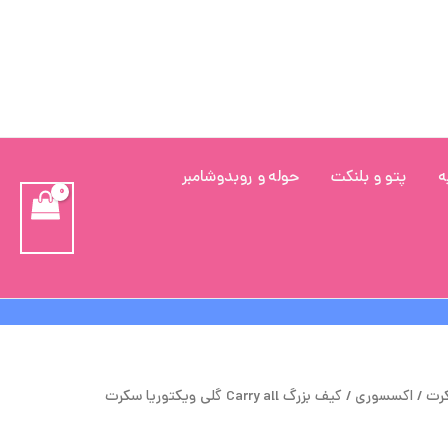
ه
پتو و بلنکت
حوله و روبدوشامبر
یمت
قیمت
کرت
/
اکسسوری
/ کیف بزرگ Carry all گلی ویکتوریا سکرت
صلی
فعلی