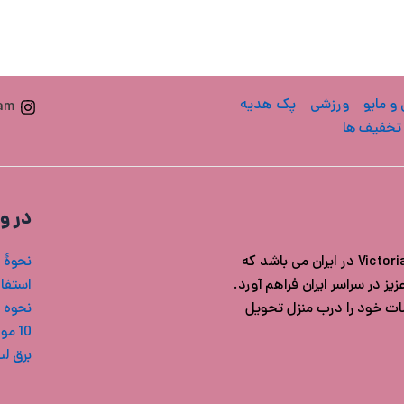
 و مایو
ورزشی
پک هدیه
ram
تخفیف ها
در و
فروشگاه ویکتوریا سکرت ایران مرجع خرید محصولات اورجینال Victoria's secret در ایران می باشد که
نحوۀ 
ز در سراسر ایران فراهم آورد.
استفاد
شات خود را درب منزل تحویل
نحوه 
10 مورد از بهترین بادی میست های ویکتوریا سکرت
برق ل