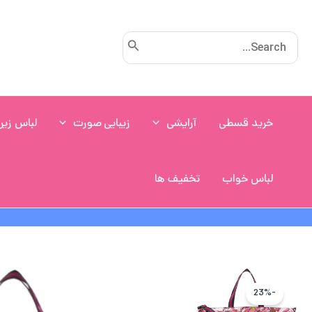
رش
ه
Search
حتوا
for:
خرید قسطی
آرایشی
زیبایی صورت
لباس زیر
لباس خواب
تخفیف ها
-23%