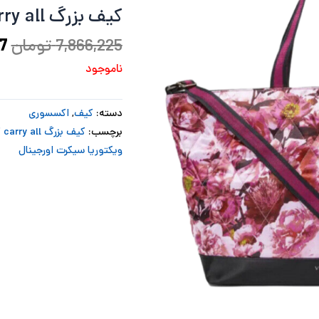
کیف بزرگ Carry all گلی ویکتوریا سکرت
بو
7,866,225
تومان
7
ناموجود
دسته:
کیف
,
اکسسوری
برچسب:
کیف بزرگ carry all گلی
ویکتوریا سیکرت اورجینال