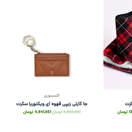
اکسسوری
کرت
جا کارتی زیپی قهوه ای ویکتوریا سکرت
1
تومان
5,809,861
تومان
4,841,551
تومان