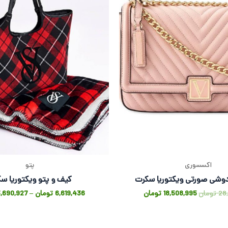
اکسسوری
پتو
وشی صورتی ویکتوریا سکرت
کیف و پتو ویکتوریا س
28
تومان
18,508,995
تومان
6,619,436
تومان
–
3,690,927