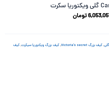
7,866,225 تومان
6,053,057 تومان
د.
است.
6,053,05
تومان
,
کیف بزرگ Victoria's secret
,
کیف بزرگ ویکتوریا سیکرت
,
کیف