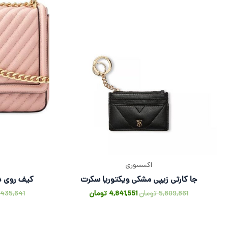
اکسسوری
جا کارتی زیپی مشکی ویکتوریا سکرت
کیف روی د
5,809,861
تومان
4,841,551
تومان
,435,641