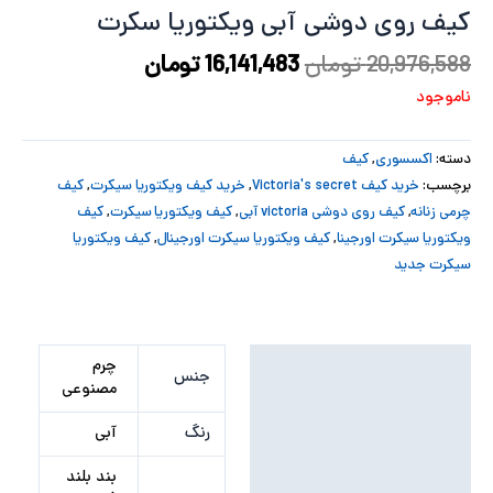
کیف روی دوشی آبی ویکتوریا سکرت
پ
20,976,588
تومان
16,141,483
تومان
پ
ناموجود
ح
دسته:
اکسسوری
,
کیف
ل
برچسب:
خرید کیف Victoria's secret
,
خرید کیف ویکتوریا سیکرت
,
کیف
چرمی زنانه
,
کیف روی دوشی victoria آبی
,
کیف ویکتوریا سیکرت
,
کیف
ت
ویکتوریا سیکرت اورجینا
,
کیف ویکتوریا سیکرت اورجینال
,
کیف ویکتوریا
سیکرت جدید
توضیحات تکمیلی
چرم
جنس
مصنوعی
نظرات (0)
رنگ
آبی
بند بلند