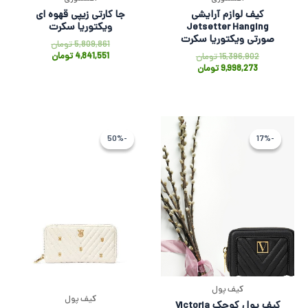
کیف لوازم آرایشی
جا کارتی زیپی قهوه ای
Jetsetter Hanging
ویکتوریا سکرت
صورتی ویکتوریا سکرت
5,809,861
تومان
4,841,551
تومان
15,396,902
تومان
9,998,273
تومان
قیمت
قیمت
قیمت
قیمت
اصلی
فعلی
فعلی
اصلی
-50%
-50%
-17%
-17%
7,903,121 تومان
6,585,936 تومان
7,842,136 
802,082
بود.
است.
بود.
است.
کیف پول
کیف پول
کیف پول کوچک Victoria