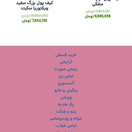
کیف پول بزرگ سفید
مشکی
ویکتوریا سکرت
7,903,121
تومان
15,802,082
تومان
6,585,936
تومان
7,842,136
تومان
خرید قسطی
آرایشی
زیبایی صورت
لباس زیر
اکسسوری
بیکینی و مایو
ورزشی
پک هدیه
پتو و بلنکت
حوله و روبدوشامبر
لباس خواب