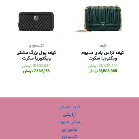
کیف
اکسسوری
کیف کراس بادی مدیوم
کیف پول بزرگ مشکی
ویکتوریا سکرت
ویکتوریا سکرت
28,435,641
تومان
15,802,082
تومان
18,508,995
تومان
7,842,136
تومان
خرید قسطی
آرایشی
زیبایی صورت
لباس زیر
اکسسوری