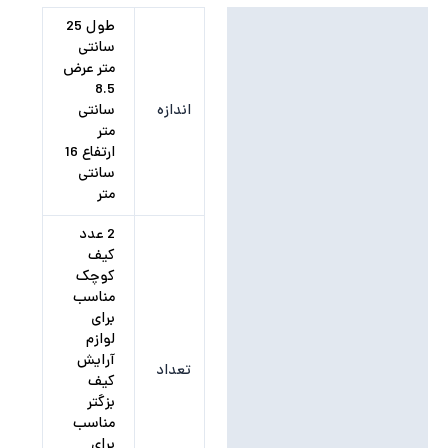
توضیحات تکمیلی
طول 25
سانتی
نظرات (0)
متر عرض
8.5
اندازه
سانتی
متر
ارتفاع 16
سانتی
متر
2 عدد
کیف
کوچک
مناسب
برای
لوازم
آرایش
تعداد
کیف
بزگتر
مناسب
برای