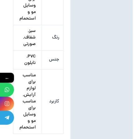
وسایل
مو و
استحمام
سبز,
رنگ
شفاف,
صورتی
PVC,
جنس
نایلون
مناسب
←
برای
لوازم
آرایش,
کاربرد
مناسب
برای
وسایل
مو و
استحمام