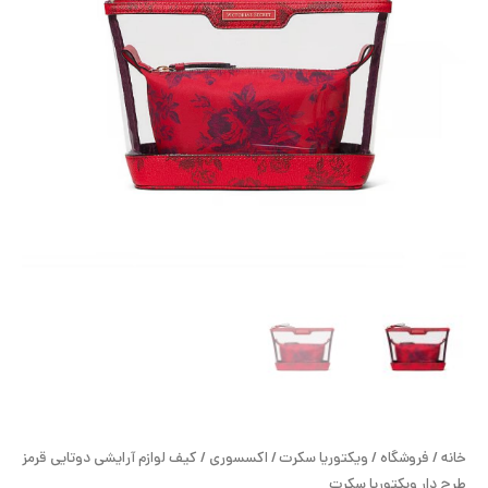
ح
ل
ت
خ
آ
ز
ل
ا
ب
خانه
/
فروشگاه
/
ویکتوریا سکرت
/
اکسسوری
/ کیف لوازم آرایشی دوتایی قرمز
و
طرح دار ویکتوریا سکرت