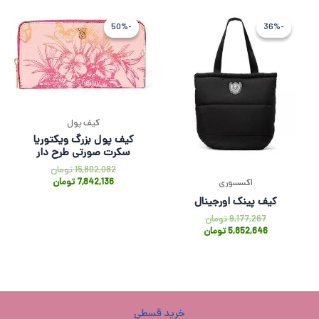
قیمت
قیمت
قیمت
قیمت
اصلی
فعلی
فعلی
اصلی
-50%
-50%
-36%
-36%
9,177,267 تومان
5,852,646 تومان
7,842,136 
802,082
بود.
است.
بود.
است.
کیف پول
کیف پول بزرگ ویکتوریا
سکرت صورتی طرح دار
15,802,082
تومان
7,842,136
تومان
اکسسوری
کیف پینک اورجینال
9,177,267
تومان
5,852,646
تومان
خرید قسطی