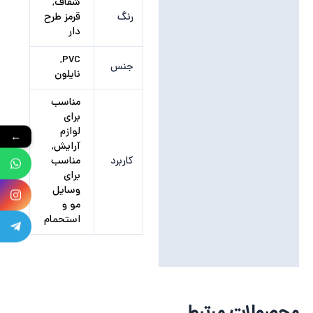
شفاف,
رنگ
قرمز طرح
دار
PVC,
جنس
نایلون
مناسب
برای
لوازم
←
آرایش,
کاربرد
مناسب
برای
وسایل
مو و
استحمام