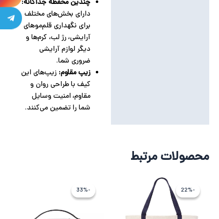
چندین محفظه جداگانه:
دارای بخش‌های مختلف
برای نگهداری قلم‌موهای
آرایشی، رژ لب، کرم‌ها و
دیگر لوازم آرایشی
ضروری شما.
زیپ مقاوم:
زیپ‌های این
کیف با طراحی روان و
مقاوم، امنیت وسایل
شما را تضمین می‌کنند.
محصولات مرتبط
قیمت
قیمت
قیمت
قیمت
اصلی
فعلی
فعلی
اصلی
-33%
-33%
-22%
-22%
9,211,409 تومان
7,164,430 تومان
13,412,317
9,915,256
بود.
است.
بود.
است.