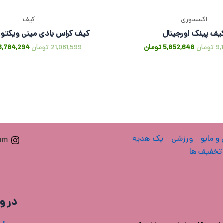
اکسسوری
کیف
یف پینک اورجینال
کیف کراس بادی مینی ویکتور
9,
تومان
5,852,646
تومان
21,081,599
تومان
6,784,294
 و مایو
ورزشی
پک هدیه
ram
تخفیف ها
در و