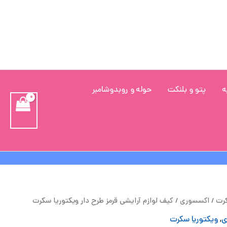
ه
پتو و بلنکت
حوله و روبدوشامبر
یمت
قیمت
کرت
/
اکسسوری
/ کیف لوازم آرایشی قرمز طرح دار ویکتوریا سکرت
لی
فعلی
ی
,
ویکتوریا سکرت