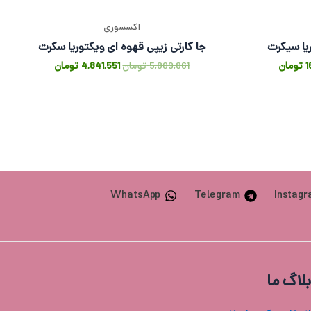
اکسسوری
یا سیکرت
جا کارتی زیپی قهوه ای ویکتوریا سکرت
1
تومان
5,809,861
تومان
4,841,551
تومان
WhatsApp
Telegram
Instag
بلاگ ما