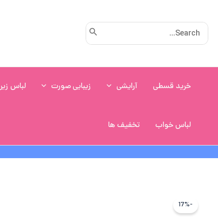
رش
ه
Search
حتوا
for:
خرید قسطی
آرایشی
زیبایی صورت
لباس زیر
لباس خواب
تخفیف ها
-17%