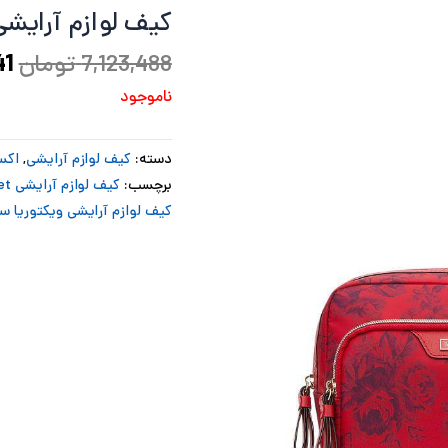
کیف لوازم آرایشی
بو
7,123,488
تومان
41
ناموجود
دسته:
کیف لوازم آرایشی
,
اکس
برچسب:
کیف لوازم آرایشی Victoria's secret
کیف لوازم آرایشی ویکتوریا س