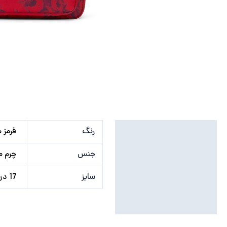
توضیحات تکمیلی
رنگ
قرمز 
نظرات (0)
جنس
چرم 
سایز
17 در 22 سانتی متر