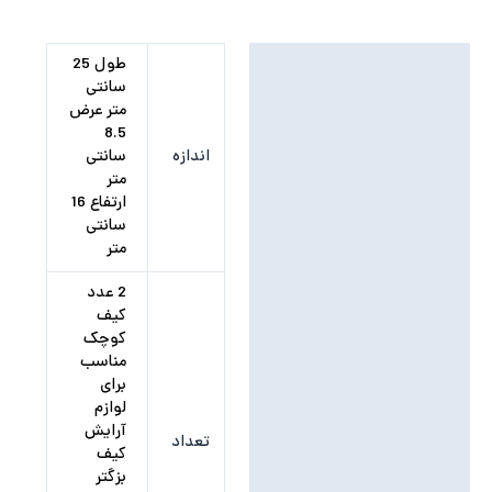
توضیحات تکمیلی
طول 25
سانتی
نظرات (0)
متر عرض
8.5
اندازه
سانتی
متر
ارتفاع 16
سانتی
متر
2 عدد
کیف
کوچک
مناسب
برای
لوازم
آرایش
تعداد
کیف
بزگتر