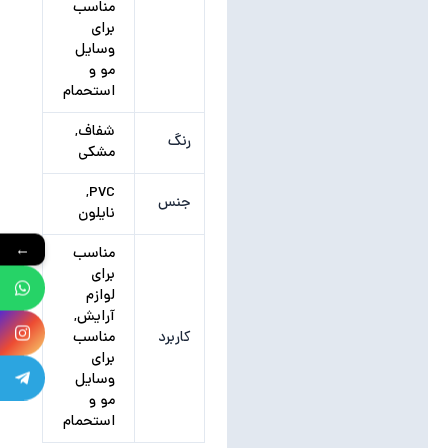
مناسب
برای
وسایل
مو و
استحمام
شفاف,
رنگ
مشکی
PVC,
جنس
نایلون
←
مناسب
برای
لوازم
آرایش,
کاربرد
مناسب
برای
وسایل
مو و
استحمام