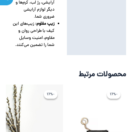
آرایشی، رژ لب، کرم‌ها و
دیگر لوازم آرایشی
ضروری شما.
زیپ مقاوم:
زیپ‌های این
کیف با طراحی روان و
مقاوم، امنیت وسایل
شما را تضمین می‌کنند.
محصولات مرتبط
قیمت
قیمت
قیمت
قیمت
فعلی
اصلی
اصلی
فعلی
-17%
-17%
-17%
-17%
4,841,551 تومان
5,809,861 تومان
7,903,121 توم
6,585,936
بود.
است.
بود.
است.