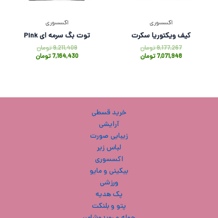
اکسسوری
اکسسوری
کیف ویکتوریا سکرت
توت بگ سرمه ای Pink
9,177,267
تومان
9,211,409
تومان
7,071,948
تومان
7,164,430
تومان
خرید قسطی
آرایشی
زیبایی صورت
لباس زیر
اکسسوری
بیکینی و مایو
ورزشی
پک هدیه
پتو و بلنکت