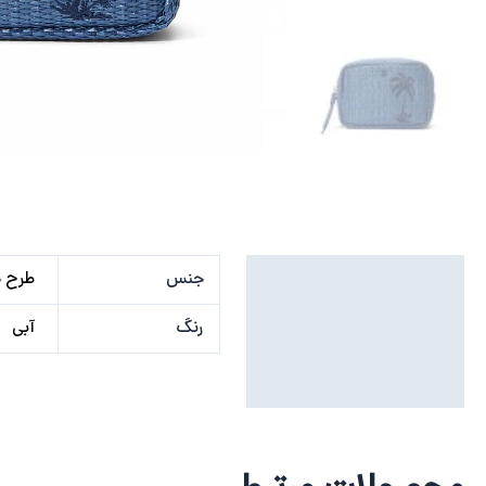
توضیحات تکمیلی
جنس
طرح 
نظرات (0)
رنگ
آبی