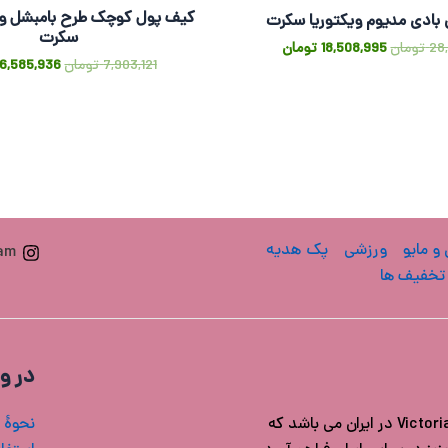
کیف پول کوچک طرح بامبشل وی
بادی مدیوم ویکتوریا سکرت
سکرت
28
تومان
18,508,995
تومان
7,903,121
تومان
6,585,936
 و مایو
ورزشی
پک هدیه
ram
تخفیف ها
در و
فروشگاه ویکتوریا سکرت ایران مرجع خرید محصولات اورجینال Victoria's secret در ایران می باشد که
نحوۀ 