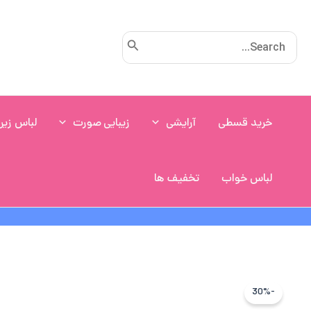
رش
ه
Search
حتوا
for:
خرید قسطی
آرایشی
زیبایی صورت
لباس زیر
لباس خواب
تخفیف ها
-30%