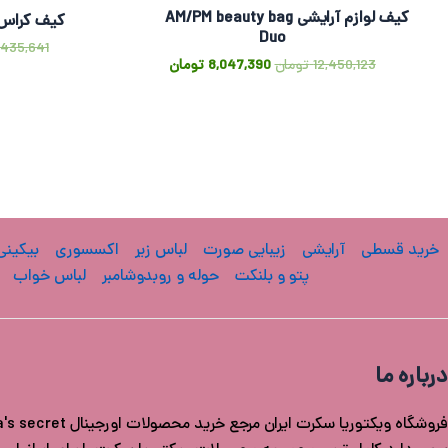
کیف لوازم آرایشی AM/PM beauty bag
کیف کراس 
Duo
,435,641
12,450,123
تومان
8,047,390
تومان
خرید قسطی
آرایشی
زیبایی صورت
لباس زیر
اکسسوری
بیکینی
پتو و بلنکت
حوله و روبدوشامبر
لباس خواب
درباره ما