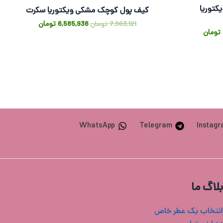
کتوریا
کیف پول کوچک مشکی ویکتوریا سکرت
7,903,121
تومان
6,585,936
تومان
تومان
WhatsApp
Telegram
Instag
بلاگ ما
انتخاب یک عطر خاص