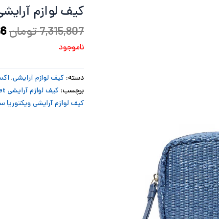
کیف لوازم آرایش
بو
7,315,807
تومان
66
ناموجود
دسته:
کیف لوازم آرایشی
,
اکس
برچسب:
کیف لوازم آرایشی Victoria's secret
کیف لوازم آرایشی ویکتوریا س