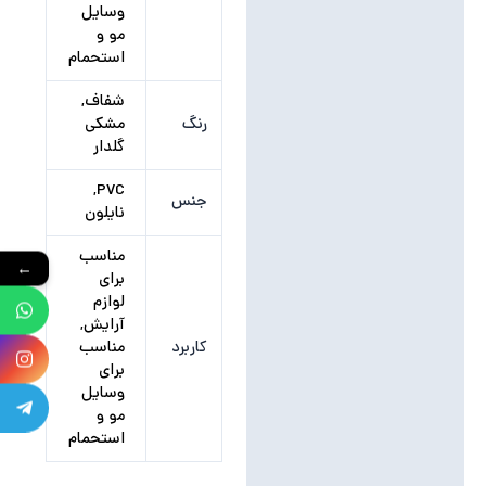
وسایل
مو و
استحمام
شفاف,
رنگ
مشکی
گلدار
PVC,
جنس
نایلون
مناسب
←
برای
لوازم
آرایش,
کاربرد
مناسب
برای
وسایل
مو و
استحمام