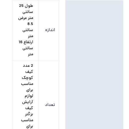
توضیحات تکمیلی
طول 25
سانتی
نظرات (0)
متر عرض
8.5
اندازه
سانتی
متر
ارتفاع 16
سانتی
متر
2 عدد
کیف
کوچک
مناسب
برای
لوازم
آرایش
تعداد
کیف
بزگتر
مناسب
برای