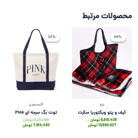
محصولات مرتبط
قیمت
قیمت
اصلی
فعلی
-22%
-22%
-48%
-48%
9,211,409 تو
7,164,430 
بود.
است.
پتو
اکسسوری
کیف و پتو ویکتوریا سکرت
توت بگ سرمه ای Pink
6,619,436
تومان
–
9,211,409
تومان
13,690,927
تومان
7,164,430
تومان