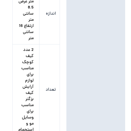
نظرات (0)
متر عرض
8.5
اندازه
سانتی
متر
ارتفاع 16
سانتی
متر
2 عدد
کیف
کوچک
مناسب
برای
لوازم
آرایش
تعداد
کیف
بزگتر
مناسب
برای
وسایل
مو و
استحمام