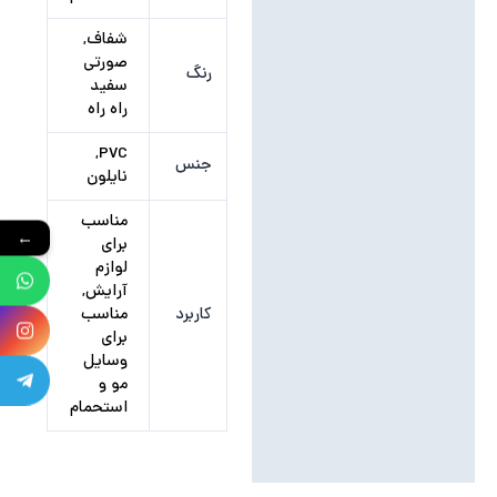
شفاف,
صورتی
رنگ
سفید
راه راه
PVC,
جنس
نایلون
مناسب
←
برای
لوازم
آرایش,
کاربرد
مناسب
برای
وسایل
مو و
استحمام