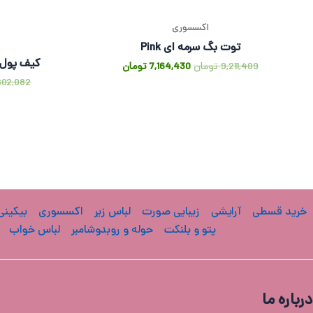
اکسسوری
توت بگ سرمه ای Pink
کیف پول 
9,211,409
تومان
7,164,430
تومان
802,082
خرید قسطی
آرایشی
زیبایی صورت
لباس زیر
اکسسوری
بیکینی
پتو و بلنکت
حوله و روبدوشامبر
لباس خواب
درباره ما