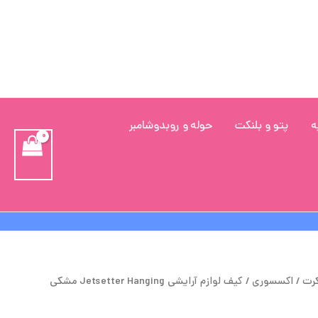
ه
پتو و بلنکت
حوله و روبدوشامبر
یمت
قیمت
کرت
/
اکسسوری
/ کیف لوازم آرایشی Jetsetter Hanging مشکی
صلی
فعلی