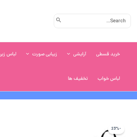
رش
ه
Search
حتوا
for:
خرید قسطی
آرایشی
زیبایی صورت
لباس زیر
لباس خواب
تخفیف ها
-23%