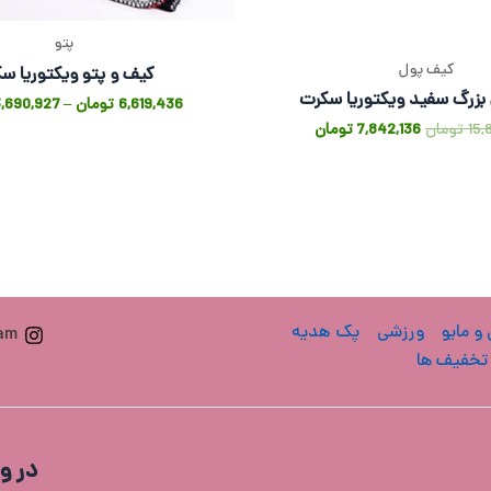
پتو
کیف پول
کیف و پتو ویکتوریا س
بزرگ سفید ویکتوریا سکرت
6,619,436
تومان
–
3,690,927
15,
تومان
7,842,136
تومان
 و مایو
ورزشی
پک هدیه
ram
تخفیف ها
در و