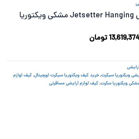
17,698,992 تومان
13,619,374 تومان
ی
ود.
است.
کیف لوازم آرایشی Jetsetter Hanging مشکی ویکتوریا
13,619,37
تومان
رایشی
یشی ویکتوریا سیکرت
,
خرید کیف ویکتوریا سیکرت اورجینال
,
کیف لوازم
,
کیف لوازم آرایشی مسافرتی