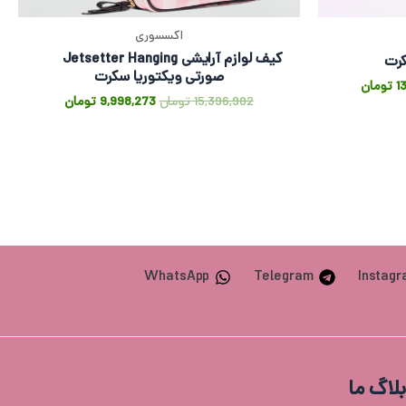
اکسسوری
کیف لوازم آرایشی Jetsetter Hanging
کرت
صورتی ویکتوریا سکرت
1
تومان
15,396,902
تومان
9,998,273
تومان
WhatsApp
Telegram
Instag
بلاگ ما