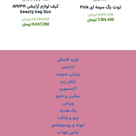
کیف لوازم آرایشی AM/PM
توت بگ سرمه ای Pink
beauty bag Duo
9,211,409
تومان
12,450,123
تومان
7,164,430
تومان
8,047,390
تومان
خرید قسطی
آرایشی
زیبایی صورت
لباس زیر
اکسسوری
بیکینی و مایو
ورزشی
پک هدیه
پتو و بلنکت
حوله و روبدوشامبر
لباس خواب