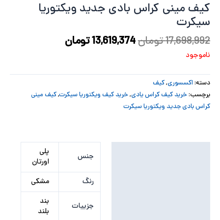
کیف مینی کراس بادی جدید ویکتوریا
پ
سیکرت
پ
17,698,992
تومان
13,619,374
تومان
ناموجود
ح
ل
دسته:
اکسسوری
,
کیف
برچسب:
خرید کیف کراس یادی
,
خرید کیف ویکتوریا سیکرت
,
کیف مینی
ت
کراس بادی جدید ویکتوریا سیکرت
توضیحات تکمیلی
پلی
جنس
اورتان
نظرات (0)
رنگ
مشکی
بند
جزییات
بلند