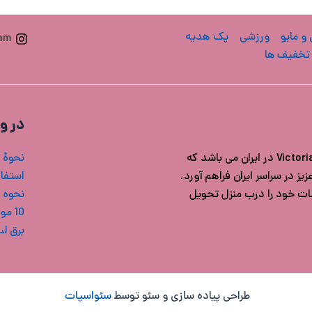
 و مایو
ورزشی
پک هدیه
ram
تخفیف ها
در و
فروشگاه ویکتوریا سکرت ایران مرجع خرید محصولات اورجینال Victoria's secret در ایران می باشد که
نحوۀ 
ز در سراسر ایران فراهم آورد.
استفاد
شات خود را درب منزل تحویل
نحوه 
10 مورد از بهترین بادی میست های ویکتوریا سکرت
برق ل
طراحی پیاده سازی و سئو توسط
سئواسپات