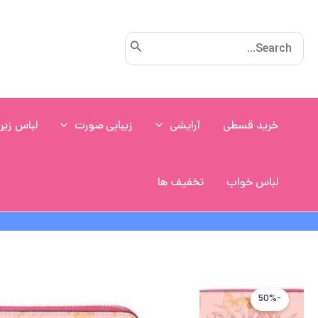
رش
ه
Search
حتوا
for:
خرید قسطی
آرایشی
زیبایی صورت
لباس زیر
لباس خواب
تخفیف ها
-50%