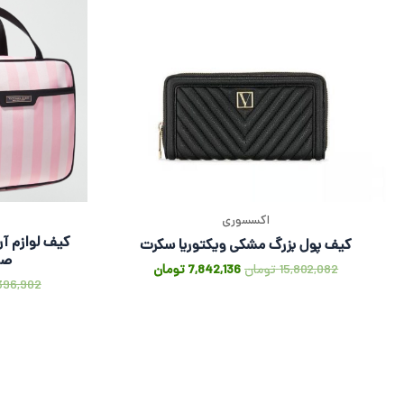
اکسسوری
کیف پول بزرگ مشکی ویکتوریا سکرت
صو
15,802,082
تومان
7,842,136
تومان
396,902