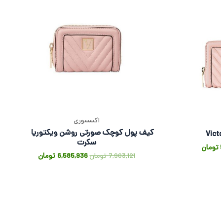
اکسسوری
کیف پول کوچک صورتی روشن ویکتوریا
سکرت
تومان
7,903,121
تومان
6,585,936
تومان