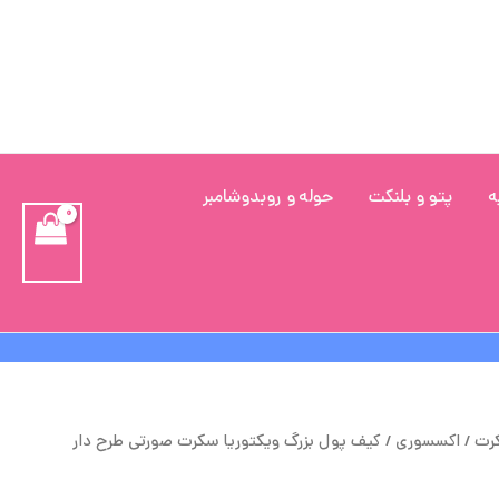
ه
پتو و بلنکت
حوله و روبدوشامبر
یمت
قیمت
کرت
/
اکسسوری
/ کیف پول بزرگ ویکتوریا سکرت صورتی طرح دار
صلی
فعلی