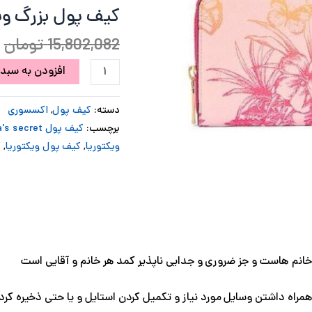
بزرگ
کیف پول بزرگ وی
ب
ویکتوریا
سکرت
15,802,082
تومان
صورتی
افزودن به سبد 
طرح
دار
عدد
دسته:
کیف پول
,
اکسسوری
برچسب:
کیف پول Victoria's secret
ویکتوریا
,
کیف پول ویکتوریا
,
ک
خانم هاست و جز ضروری و جدایی ناپذیر کمد هر خانم و آقایی است
همراه داشتن وسایل مورد نیاز و تکمیل کردن استایل و یا حتی ذخیره ک