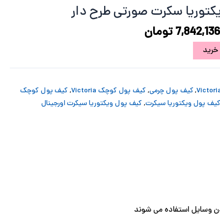
15,802,082 تومان
7,842,136 تومان
کتوریا سکرت صورتی طرح دار
ود.
است.
7,842,136
تومان
خرید
,
کیف پول چرمی
,
کیف پول کوچک Victoria
,
کیف پول کوچک
یف پول ویکتوریا سیکرت
,
کیف پول ویکتوریا سیکرت اورجینال
ردن وسایل استفاده می شوند