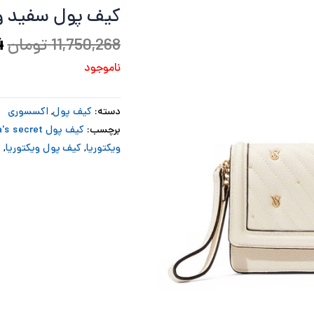
کیف پول سفید و
ب
11,750,268
تومان
4
ناموجود
دسته:
کیف پول
,
اکسسوری
برچسب:
کیف پول Victoria's secret
ویکتوریا
,
کیف پول ویکتوریا
,
ک