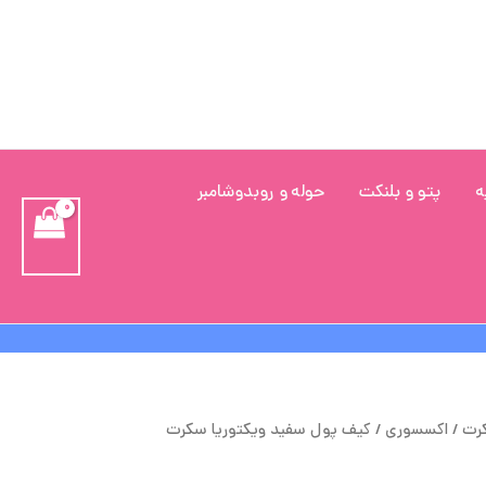
ه
پتو و بلنکت
حوله و روبدوشامبر
یمت
قیمت
کرت
/
اکسسوری
/ کیف پول سفید ویکتوریا سکرت
صلی
فعلی