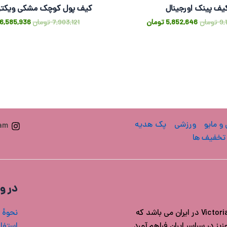
یف پینک اورجینال
کیف پول کوچک مشکی ویکتو
9,
تومان
5,852,646
تومان
7,903,121
تومان
6,585,936
 و مایو
ورزشی
پک هدیه
ram
تخفیف ها
در و
فروشگاه ویکتوریا سکرت ایران مرجع خرید محصولات اورجینال Victoria's secret در ایران می باشد که
نحوۀ 
ز در سراسر ایران فراهم آورد.
استفاد