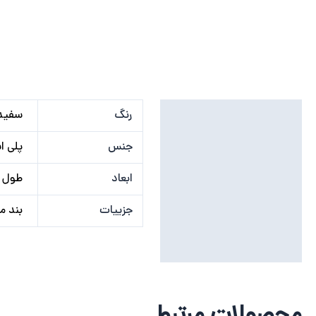
توضیحات تکمیلی
رنگ
سفید
نظرات (0)
جنس
پلی استر, 
ابعاد
طول 20 سانتی متر عرض 10 سانتی متر قطر 2.5 سانتی مت
جزییات
بند م