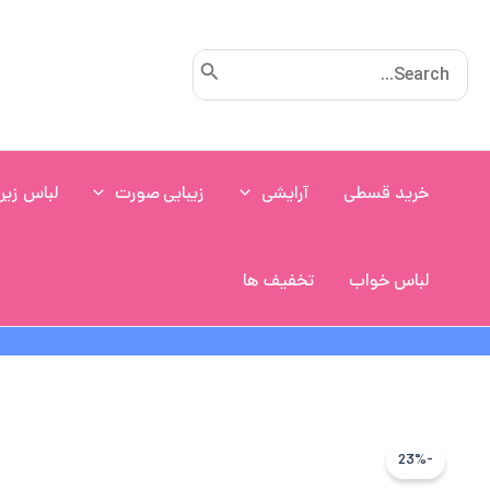
رش
ه
Search
حتوا
for:
خرید قسطی
آرایشی
زیبایی صورت
لباس زیر
لباس خواب
تخفیف ها
-23%