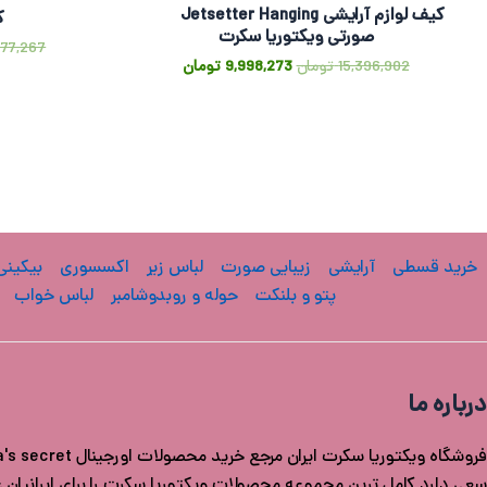
کیف لوازم آرایشی Jetsetter Hanging
ک
صورتی ویکتوریا سکرت
177,267
15,396,902
تومان
9,998,273
تومان
خرید قسطی
آرایشی
زیبایی صورت
لباس زیر
اکسسوری
بیکینی
پتو و بلنکت
حوله و روبدوشامبر
لباس خواب
درباره ما
سعی دارد کامل ترین مجموعه محصولات ویکتوریا سکرت را برای ایرانیان عزی