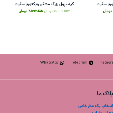
ریا سکرت
کیف پول بزرگ مشکی ویکتوریا سکرت
تومان
15,802,082
تومان
7,842,136
تومان
WhatsApp
Telegram
Instag
بلاگ ما
انتخاب یک عطر خاص
ه ا ز برق لب