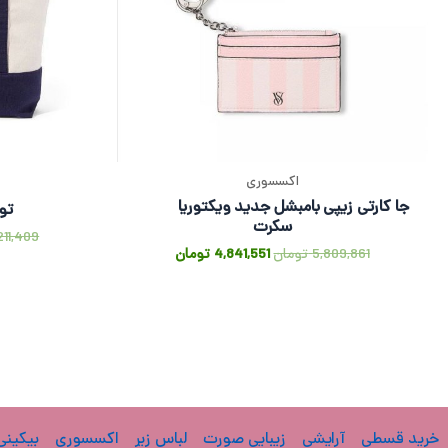
اکسسوری
جا کارتی زیپی بامبشل جدید ویکتوریا
توت
سکرت
211,409
5,809,861
تومان
4,841,551
تومان
خرید قسطی
آرایشی
زیبایی صورت
لباس زیر
اکسسوری
بیکینی