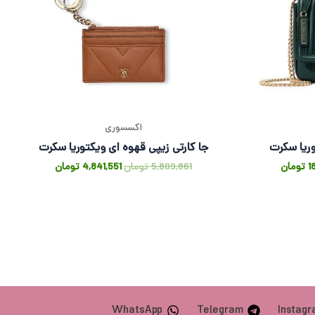
اکسسوری
ریا سکرت
جا کارتی زیپی قهوه ای ویکتوریا سکرت
1
تومان
5,809,861
تومان
4,841,551
تومان
WhatsApp
Telegram
Instag