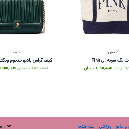
اکسسوری
کیف
 بگ سرمه ای Pink
کیف کراس بادی مدیوم ویکتو
9,
تومان
7,164,430
تومان
28,435,641
تومان
8,508,995
 و مایو
ورزشی
پک هدیه
ram