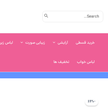
رش
ه
Search
حتوا
for:
خرید قسطی
آرایشی
زیبایی صورت
لباس زیر
لباس خواب
تخفیف ها
-23%