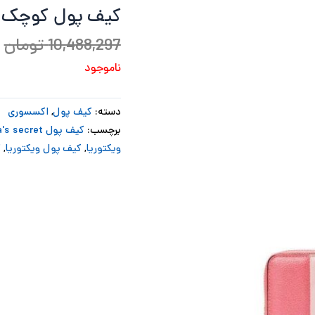
کیف پول کوچک و
ب
10,488,297
تومان
ناموجود
دسته:
کیف پول
,
اکسسوری
برچسب:
کیف پول Victoria's secret
ویکتوریا
,
کیف پول ویکتوریا
,
ک