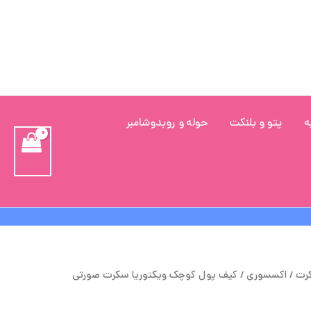
ه
پتو و بلنکت
حوله و روبدوشامبر
یمت
قیمت
کرت
/
اکسسوری
/ کیف پول کوچک ویکتوریا سکرت صورتی
صلی
فعلی