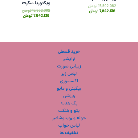
ویکتوریا سکرت
15,802,082
تومان
15,802,082
تومان
7,842,136
تومان
7,842,136
تومان
خرید قسطی
آرایشی
زیبایی صورت
لباس زیر
اکسسوری
بیکینی و مایو
ورزشی
پک هدیه
پتو و بلنکت
حوله و روبدوشامبر
لباس خواب
تخفیف ها