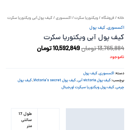
پ
خانه
/
فروشگاه
/
ویکتوریا سکرت
/
اکسسوری
/ کیف پول آبی ویکتوریا سکرت
پ
اکسسوری
,
کیف پول
ح
کیف پول آبی ویکتوریا سکرت
ل
13,765,884
تومان
10,592,849
تومان
ناموجود
ت
دسته:
اکسسوری
,
کیف پول
برچسب:
کیف پول victoria آبی
,
کیف پول Victoria's secret
,
کیف پول
چرمی
,
کیف پول ویکتوریا سیکرت اورجینال
توضیحات تکمیلی
طول 17
سانتی
نظرات (0)
متر