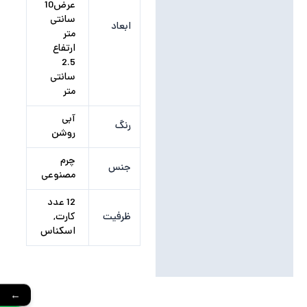
عرض10
سانتی
ابعاد
متر
ارتفاع
2.5
سانتی
متر
آبی
رنگ
روشن
چرم
جنس
مصنوعی
12 عدد
ظرفیت
کارت,
اسکناس
←