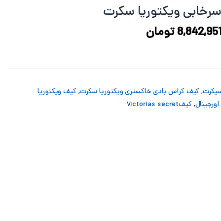
13,276,837 تومان
8,842,951 تومان
رخابی ویکتوریا سکرت
ود.
است.
8,842,95
تومان
سیکرت
,
کیف کراس بادی خاکستری ویکتوریا سکرت
,
کیف ویکتوریا
اورجینال
,
کیفVictorias secret