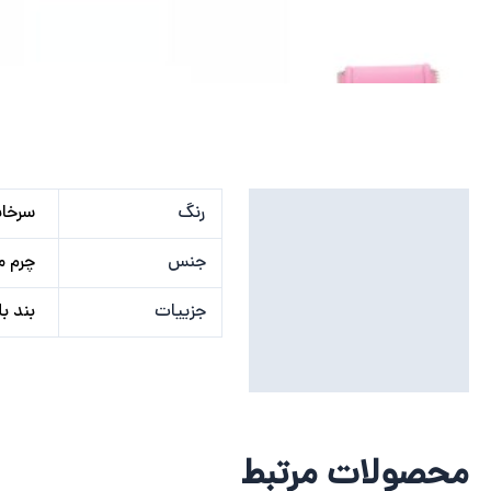
توضیحات تکمیلی
رنگ
سرخاب
نظرات (0)
جنس
چرم 
جزییات
بند بل
محصولات مرتبط