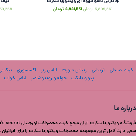
جاکارتی تاشو قهوه ای ویکتوریا سکرت
کیف پول ecret
5,809,861
تومان
4,841,551
تومان
750,268
خرید قسطی
آرایشی
زیبایی صورت
لباس زیر
اکسسوری
بیکینی
پتو و بلنکت
حوله و روبدوشامبر
لباس خواب
درباره ما
سعی دارد کامل ترین مجموعه محصولات ویکتوریا سکرت را برای ایرانیان عزی