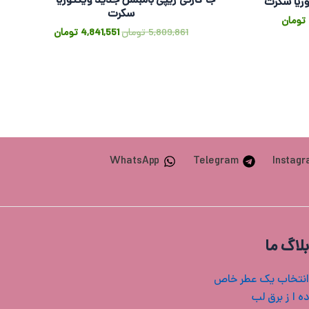
جا کارتی زیپی بامبشل جدید ویکتوریا
ریا سکرت
سکرت
تومان
5,809,861
تومان
4,841,551
تومان
WhatsApp
Telegram
Instag
بلاگ ما
انتخاب یک عطر خاص
ه ا ز برق لب