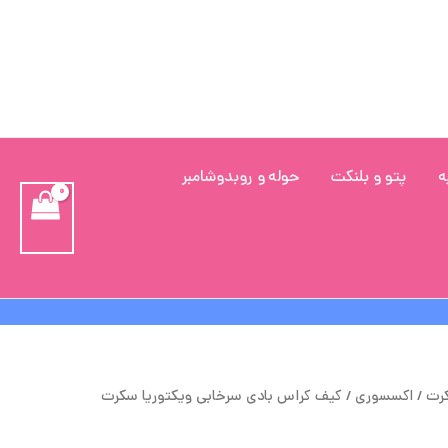
ه
پتو و بلنکت
حوله و روبدوشامبر
یمت
قیمت
کرت
/
اکسسوری
/ کیف کراس بادی سرخابی ویکتوریا سکرت
صلی
فعلی