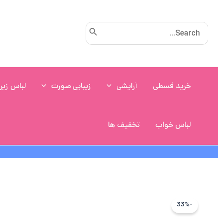
رش
ه
Search
حتوا
for:
خرید قسطی
آرایشی
زیبایی صورت
لباس زیر
لباس خواب
تخفیف ها
-33%