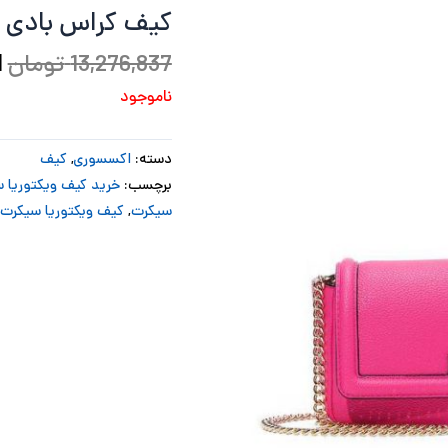
کیف کراس بادی س
ب
13,276,837
تومان
1
ناموجود
دسته:
اکسسوری
,
کیف
برچسب:
خرید کیف ویکتوریا 
سیکرت
,
کیف ویکتوریا سیکرت 