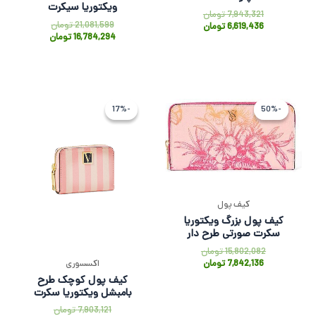
ویکتوریا سیکرت
7,943,321
تومان
21,081,599
تومان
6,619,436
تومان
16,784,294
تومان
قیمت
قیمت
قیمت
قیمت
فعلی
اصلی
اصلی
فعلی
-17%
-17%
-50%
-50%
7,842,136 تومان
15,802,082 تومان
7,903,121 توم
6,585,936
بود.
است.
بود.
است.
کیف پول
کیف پول بزرگ ویکتوریا
سکرت صورتی طرح دار
15,802,082
تومان
7,842,136
تومان
اکسسوری
کیف پول کوچک طرح
بامبشل ویکتوریا سکرت
7,903,121
تومان