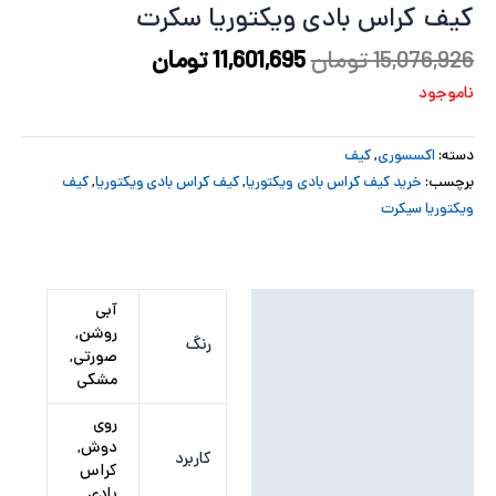
کیف کراس بادی ویکتوریا سکرت
پ
15,076,926
تومان
11,601,695
تومان
پ
ناموجود
ح
دسته:
اکسسوری
,
کیف
ل
برچسب:
خرید کیف کراس بادی ویکتوریا
,
کیف کراس بادی ویکتوریا
,
کیف
ویکتوریا سیکرت
ت
توضیحات تکمیلی
آبی
روشن,
رنگ
نظرات (0)
صورتی,
مشکی
روی
دوش,
کاربرد
کراس
بادی