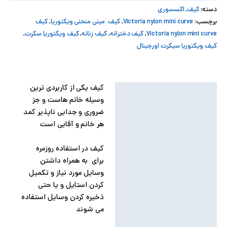
دسته:
کیف
,
اکسسوری
پ
برچسب:
Victoria nylon mini curve
,
کیف مینی منحنی ویکتوریا
,
کیف
Victoria nylon mini curve
,
کیف دخترانه
,
کیف زنانه
,
کیف ویکتوریا سکرت
,
پ
کیف ویکتوریا سیکرت اورجینال
ح
ل
کیف یکی از کاربردی ترین
توضیحات
وسیله خانم هاست و جز
ت
توضیحات تکمیلی
ضروری و جدایی ناپذیر کمد
هر خانم و آقایی است
نظرات (0)
کیف در استفاده روزمره
برای به همراه داشتن
وسایل مورد نیاز و تکمیل
کردن استایل و یا حتی
ذخیره کردن وسایل استفاده
می شوند