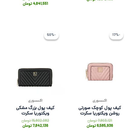
4,841,551
تومان
قیمت
قیمت
قیمت
قیمت
اصلی
فعلی
فعلی
اصلی
-50%
-50%
-17%
-17%
7,903,121 تومان
6,585,936 تومان
7,842,136 
802,082
بود.
است.
بود.
است.
اکسسوری
اکسسوری
کیف پول کوچک صورتی
کیف پول بزرگ مشکی
روشن ویکتوریا سکرت
ویکتوریا سکرت
7,903,121
تومان
15,802,082
تومان
6,585,936
تومان
7,842,136
تومان