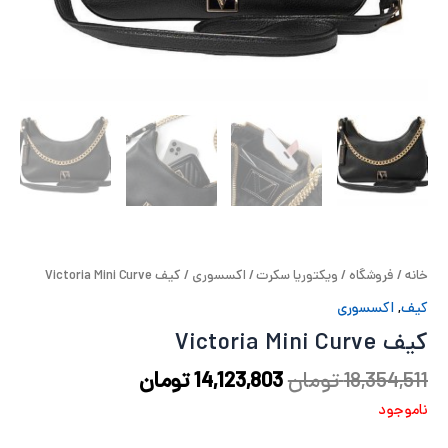
ح
ل
ت
خ
آ
ز
خانه
/
فروشگاه
/
ویکتوریا سکرت
/
اکسسوری
/ کیف Victoria Mini Curve
ل
کیف
,
اکسسوری
کیف Victoria Mini Curve
ا
18,354,511
تومان
14,123,803
تومان
ب
ناموجود
و