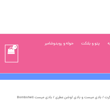
ه
پتو و بلنکت
حوله و روبدوشامبر
یمت
قیمت
کرت
/
بادی میست و بادی لوشن عطری
/ بادی میست Bombshell
صلی
فعلی