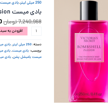
Bombshell
250 میلی لیتر
,
بادی میست
,
ب
Passion
بادی میست Bombshell Passion
عدد
7,240,968
تومان
0
افزودن به سبد 
دسته:
250 میلی لیتر
,
بادی م
برچسب:
بادی میست
,
بادی میست passion
میست بامبشل پشن
,
بادی می