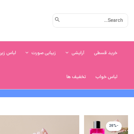
رش
ه
Search
حتوا
for:
خرید قسطی
آرایشی
زیبایی صورت
لباس زیر
لباس خواب
تخفیف ها
-26%