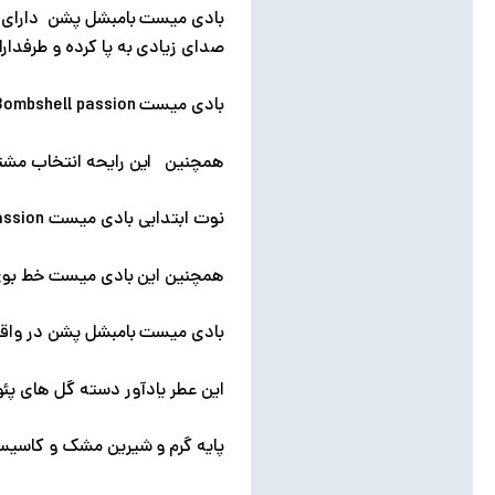
صدای زیادی به پا کرده و طرفدا
بادی میست Bombshell passion در سال 2021 برنده جایزه عطر سال شده است.
همچنین این رایحه انتخاب مشتری
نوت ابتدایی بادی میست Bombshell passion کاسیس درخشان است نوت میانس آن پئونی قرمز و نوت پایه آن رز قرمز است .
همچنین این بادی میست خط بوی 
بادی میست بامبشل پشن در واقع 
این عطر یادآور دسته گل های پئون
پایه گرم و شیرین مشک و کاسیس 