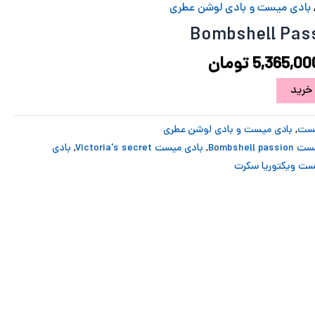
7,240,968 تومان
5,365,000 تومان
بادی میست و بادی لوشن عطری
ود.
است.
5,365,00
تومان
خرید
یست
,
بادی میست و بادی لوشن عطری
Bombshell 
,
بادی میست Victoria's secret
,
بادی
ست ویکتوریا سکرت