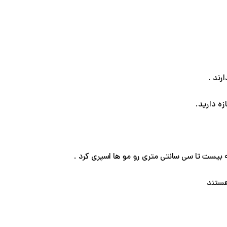
رند .
زه دارید.
هستند