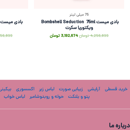
75 میلی لیتر
بادی میست Bombshell Seduction 75ml
ویکتوریا سکرت
4,256,899
تومان
3,192,674
تومان
256,899
خرید قسطی
آرایشی
زیبایی صورت
لباس زیر
اکسسوری
بیکینی
پتو و بلنکت
حوله و روبدوشامبر
لباس خواب
درباره ما