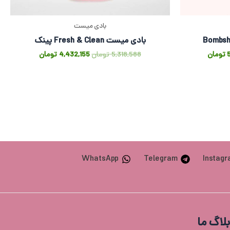
بادی میست
بادی میست Fresh & Clean پینک
تومان
5,318,588
تومان
4,432,155
تومان
WhatsApp
Telegram
Instag
بلاگ ما