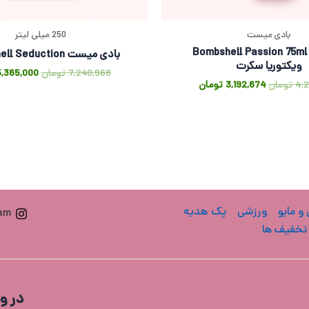
بادی میست
250 میلی لیتر
بادی میست Bombshell Passion 75ml
بادی میست Bombshell Seduction
ویکتوریا سکرت
7,240,968
تومان
5,365,000
4,
تومان
3,192,674
تومان
 و مایو
ورزشی
پک هدیه
ram
تخفیف ها
در و