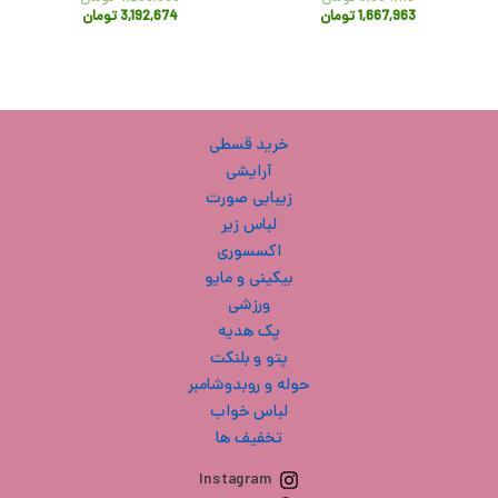
1,667,963
تومان
3,192,674
تومان
خرید قسطی
آرایشی
زیبایی صورت
لباس زیر
اکسسوری
بیکینی و مایو
ورزشی
پک هدیه
پتو و بلنکت
حوله و روبدوشامبر
لباس خواب
تخفیف ها
Instagram