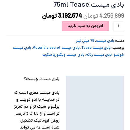
بادی میست 75ml Tease
پ
4,256,899
تومان
3,192,674
تومان
پ
افزودن به سبد خرید
ح
دسته:
بادی میست
,
75 میلی لیتر
ل
برچسب:
بادی میست Tease
,
بادی میست Victoria's secret
,
بادی میست
خوشبو
,
بادی میست زنانه
,
بادی میست ویکتوریا سکرت
ت
بادی میست چیست؟
توضیحات
توضیحات تکمیلی
بادی میست عطری است که
در مقایسه با ادو تویلت و
نظرات (0)
پرفیوم سبک تر و کم تمرکز
تر است و از 1.5 تا 3 درصد
روغن آروماتیک تشکیل
شده است که می تواند