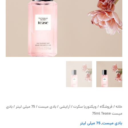
ح
ل
ت
خ
آ
ز
ل
ا
خانه
/
فروشگاه
/
ویکتوریا سکرت
/
آرایشی
/
بادی میست
/
75 میلی لیتر
/ بادی
ب
میست 75ml Tease
بادی میست
,
75 میلی لیتر
و