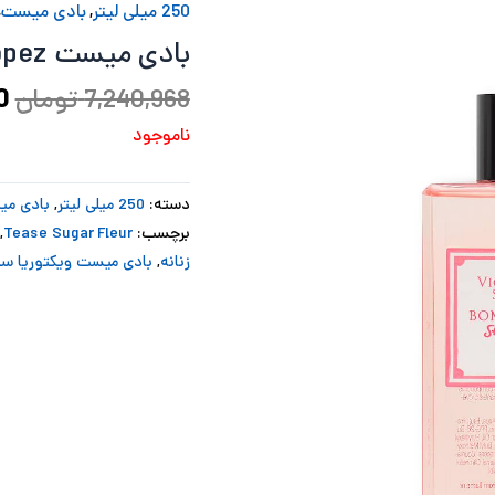
250 میلی لیتر
,
بادی میست
,
ب
بادی میست Bombshell St. tropez ویکتوریا سیکرت
7,240,968
تومان
0
ناموجود
دسته:
250 میلی لیتر
,
بادی م
برچسب:
Tease Sugar Fleur
,
زنانه
,
بادی میست ویکتوریا س