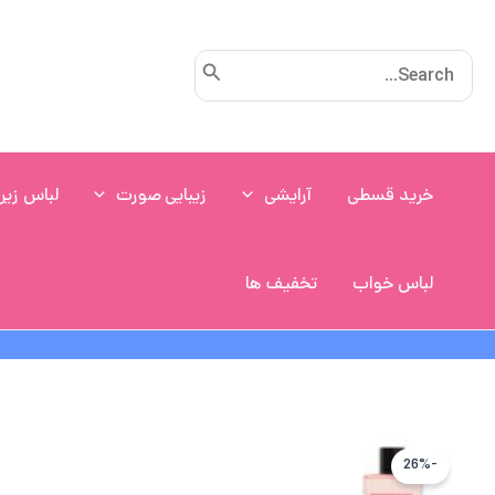
رش
ه
Search
حتوا
for:
خرید قسطی
آرایشی
زیبایی صورت
لباس زیر
لباس خواب
تخفیف ها
-26%