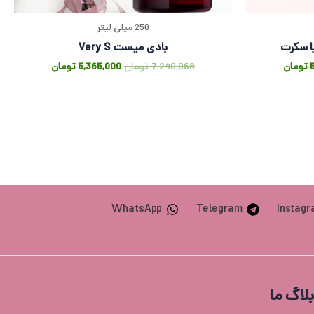
250 میلی لیتر
بادی میست Very S
تومان
7,240,968
تومان
5,365,000
تومان
WhatsApp
Telegram
Instag
بلاگ ما