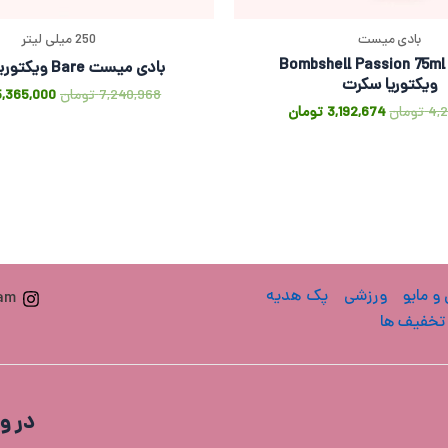
بادی میست
250 میلی لیتر
بادی میست Bombshell Passion 75ml
بادی میست Bare ویکتوریا سکرت
ویکتوریا سکرت
7,240,968
تومان
5,365,000
4,
تومان
3,192,674
تومان
 و مایو
ورزشی
پک هدیه
ram
تخفیف ها
در و