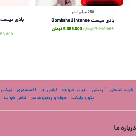
250 میلی لیتر
بادی میست Bombshell Intense
7,240,968
تومان
5,365,000
تومان
256,899
خرید قسطی
آرایشی
زیبایی صورت
لباس زیر
اکسسوری
بیکینی
پتو و بلنکت
حوله و روبدوشامبر
لباس خواب
درباره ما