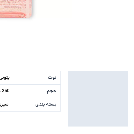
توضیحات تکمیلی
نوت
پئونی
نظرات (0)
حجم
250 میلی لیتر
بسته بندی
اسپر