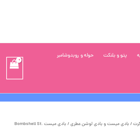
ه
پتو و بلنکت
حوله و روبدوشامبر
یمت
قیمت
کرت
/
بادی میست و بادی لوشن عطری
/ بادی میست Bombshell St.
صلی
فعلی