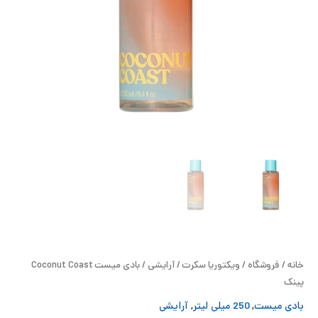
ح
ل
ت
خ
آ
ز
ل
ا
خانه
/
فروشگاه
/
ویکتوریا سکرت
/
آرایشی
/ بادی میست Coconut Coast
ب
پینک
بادی میست
,
250 میلی لیتر
,
آرایشی
و