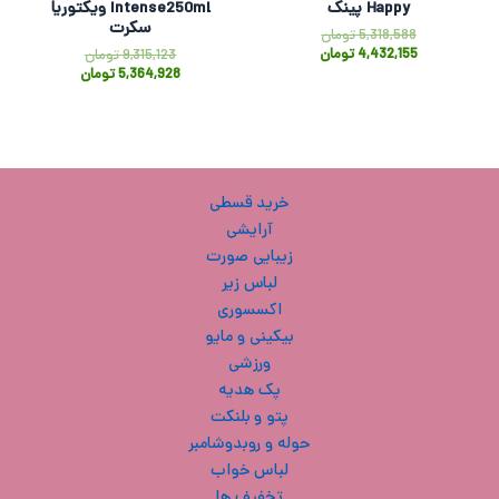
Happy پینک
Intense250ml ویکتوریا
سکرت
5,318,588
تومان
4,432,155
تومان
9,315,123
تومان
5,364,928
تومان
خرید قسطی
آرایشی
زیبایی صورت
لباس زیر
اکسسوری
بیکینی و مایو
ورزشی
پک هدیه
پتو و بلنکت
حوله و روبدوشامبر
لباس خواب
تخفیف ها