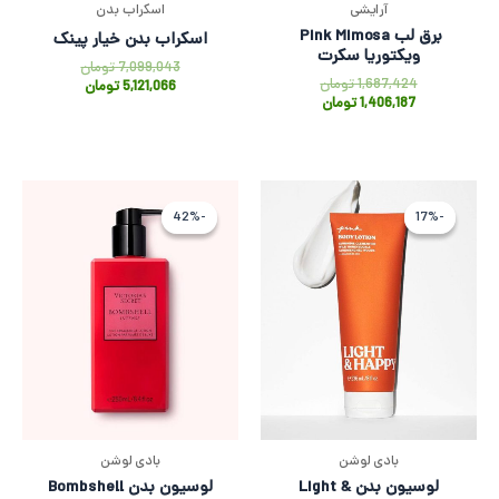
آرایشی
اسکراب بدن
برق لب Pink Mimosa
اسکراب بدن خیار پینک
ویکتوریا سکرت
7,099,043
تومان
1,687,424
تومان
5,121,066
تومان
1,406,187
تومان
قیمت
قیمت
قیمت
قیمت
اصلی
فعلی
اصلی
فعلی
-42%
-42%
-17%
-17%
5,318,588 تومان
4,432,155 تومان
9,315,123 توم
,364,928
بود.
است.
بود.
است.
بادی لوشن
بادی لوشن
لوسیون بدن Light &
لوسیون بدن Bombshell