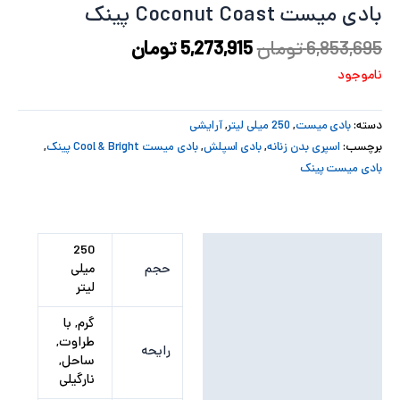
بادی میست Coconut Coast پینک
پ
6,853,695
تومان
5,273,915
تومان
پ
ناموجود
ح
دسته:
بادی میست
,
250 میلی لیتر
,
آرایشی
ل
برچسب:
اسپری بدن زنانه
,
بادی اسپلش
,
بادی میست Cool & Bright پینک
,
بادی میست پینک
ت
توضیحات تکمیلی
250
حجم
میلی
نظرات (0)
لیتر
گرم, با
طراوت,
رایحه
ساحل,
نارگیلی