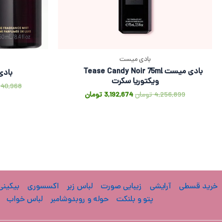
بادی میست
بادی میست Tease Candy Noir 75ml
بادی می
ویکتوریا سکرت
240,968
4,256,899
تومان
3,192,674
تومان
خرید قسطی
آرایشی
زیبایی صورت
لباس زیر
اکسسوری
بیکینی
پتو و بلنکت
حوله و روبدوشامبر
لباس خواب