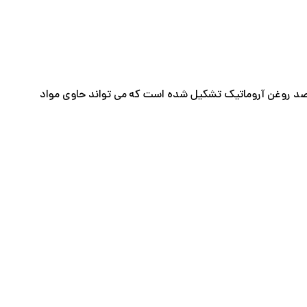
ت عطری است که در مقایسه با ادو تویلت و پرفیوم سبک تر و کم تمرکز تر است و از 1.5 تا 3 درصد روغن آروماتیک تشکیل شده است که می تواند حاوی مواد