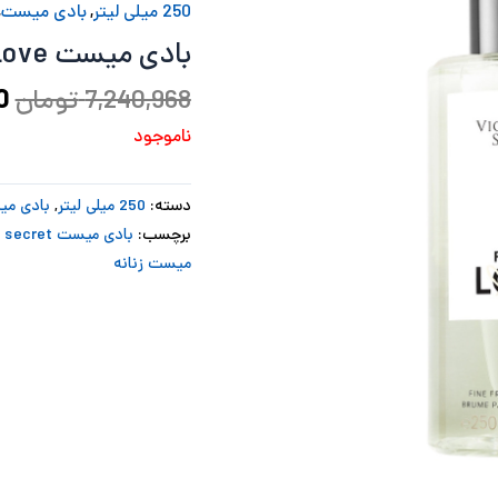
250 میلی لیتر
,
بادی میست
,
ب
بادی میست First Love ویکتوریا سکرت
7,240,968
تومان
0
ناموجود
دسته:
250 میلی لیتر
,
بادی م
برچسب:
بادی میست Victoria's secret
میست زنانه