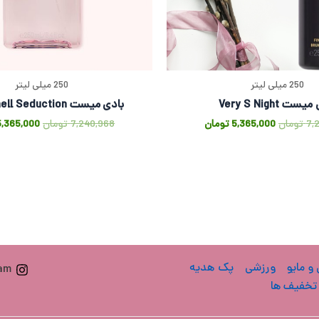
250 میلی لیتر
250 میلی لیتر
ست Very S Night
بادی میست Bombshell Seduction
7,
تومان
5,365,000
تومان
7,240,968
تومان
5,365,000
 و مایو
ورزشی
پک هدیه
ram
تخفیف ها