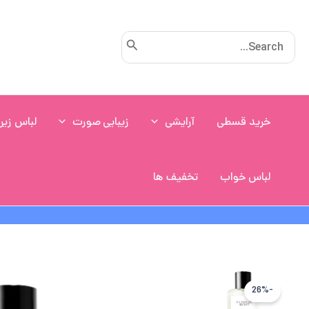
رش
ه
Search
حتوا
for:
خرید قسطی
آرایشی
زیبایی صورت
لباس زیر
لباس خواب
تخفیف ها
-26%