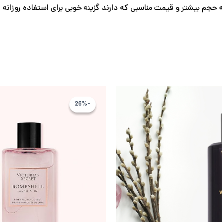
 حجم بیشتر و قیمت مناسبی که دارند گزینه خوبی برای استفاده روزانه
قیمت
قیمت
قیمت
اصلی
فعلی
اصلی
-26%
-26%
7,240,968 تومان
5,365,000 تومان
بود.
است.
بود.