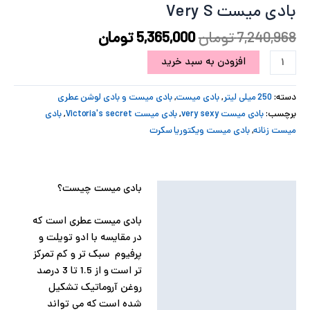
بادی میست Very S
پ
7,240,968
تومان
5,365,000
تومان
پ
افزودن به سبد خرید
ح
دسته:
250 میلی لیتر
,
بادی میست
,
بادی میست و بادی لوشن عطری
ل
برچسب:
بادی میست very sexy
,
بادی میست Victoria's secret
,
بادی
میست زنانه
,
بادی میست ویکتوریا سکرت
ت
بادی میست چیست؟
توضیحات
توضیحات تکمیلی
بادی میست عطری است که
در مقایسه با ادو تویلت و
نظرات (0)
پرفیوم سبک تر و کم تمرکز
تر است و از 1.5 تا 3 درصد
روغن آروماتیک تشکیل
شده است که می تواند