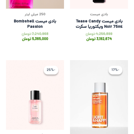
بادی میست
250 میلی لیتر
بادی میست Tease Candy
بادی میست Bombshell
Noir 75ml ویکتوریا سکرت
Passion
4,256,899
تومان
7,240,968
تومان
3,192,674
تومان
5,365,000
تومان
قیمت
قیمت
قیمت
قیمت
اصلی
فعلی
فعلی
اصلی
-25%
-25%
-17%
-17%
5,318,588 تومان
4,432,155 تومان
3,192,674 
,256,899
بود.
است.
بود.
است.