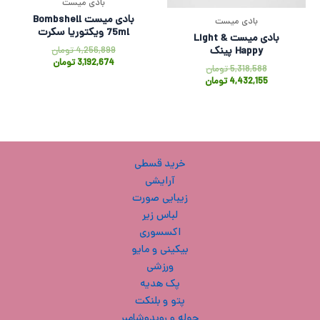
بادی میست
بادی میست Bombshell
بادی میست
75ml ویکتوریا سکرت
بادی میست Light &
4,256,899
تومان
Happy پینک
3,192,674
تومان
5,318,588
تومان
4,432,155
تومان
خرید قسطی
آرایشی
زیبایی صورت
لباس زیر
اکسسوری
بیکینی و مایو
ورزشی
پک هدیه
پتو و بلنکت
حوله و روبدوشامبر