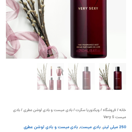
ح
ل
ت
خ
آ
ز
ل
ا
خانه
/
فروشگاه
/
ویکتوریا سکرت
/
بادی میست و بادی لوشن عطری
/ بادی
ب
میست Very S
250 میلی لیتر
,
بادی میست
,
بادی میست و بادی لوشن عطری
و