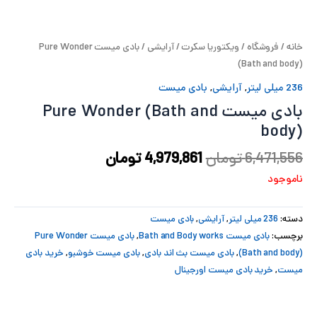
پ
خانه
/
فروشگاه
/
ویکتوریا سکرت
/
آرایشی
/ بادی میست Pure Wonder
پ
(Bath and body)
ح
236 میلی لیتر
,
آرایشی
,
بادی میست
بادی میست Pure Wonder (Bath and
ل
body)
ت
6,471,556
تومان
4,979,861
تومان
ناموجود
دسته:
236 میلی لیتر
,
آرایشی
,
بادی میست
برچسب:
بادی میست Bath and Body works
,
بادی میست Pure Wonder
(Bath and body)
,
بادی میست بث اند بادی
,
بادی میست خوشبو
,
خرید بادی
میست
,
خرید بادی میست اورجینال