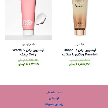
آرایشی
بادی لوشن
لوسیون بدن Coconut
لوسیون بدن Warm &
Passion ویکتوریا سکرت
Cozy پینک
5,318,588
تومان
5,318,588
تومان
4,432,155
تومان
4,432,155
تومان
خرید قسطی
آرایشی
زیبایی صورت