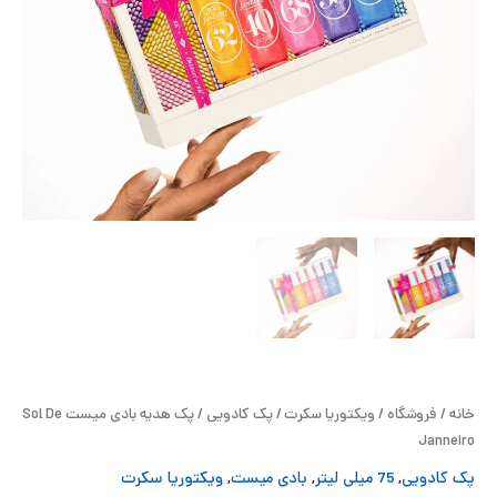
ح
ل
ت
خ
آ
ز
ل
ا
خانه
/
فروشگاه
/
ویکتوریا سکرت
/
پک کادویی
/ پک هدیه بادی میست Sol De
ب
Janneiro
پک کادویی
,
75 میلی لیتر
,
بادی میست
,
ویکتوریا سکرت
و