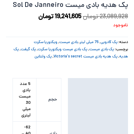
پک هدیه بادی میست Sol De Janneiro
پ
23,089,928
تومان
19,241,605
تومان
پ
ناموجود
ح
دسته:
پک کادویی
,
75 میلی لیتر
,
بادی میست
,
ویکتوریا سکرت
ل
برچسب:
پک بادی میست
,
پک بادی میست ویکتوریا سکرت
,
پک گیفت
,
پک
هدیه
,
پک هدیه بادی میست Victoria's secret
,
پک ولنتاین
ت
توضیحات تکمیلی
5 عدد
بادی
نظرات (0)
میست
حجم
30
میلی
لیتری
62-
بادی
40 –