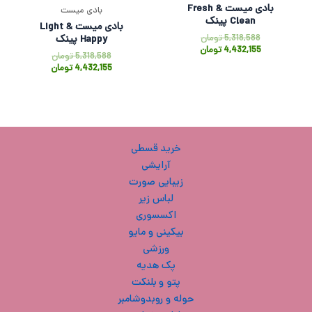
بادی میست Fresh &
بادی میست
Clean پینک
بادی میست Light &
5,318,588
تومان
Happy پینک
4,432,155
تومان
5,318,588
تومان
4,432,155
تومان
خرید قسطی
آرایشی
زیبایی صورت
لباس زیر
اکسسوری
بیکینی و مایو
ورزشی
پک هدیه
پتو و بلنکت
حوله و روبدوشامبر