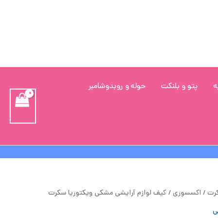
ه
پتو و بلنکت
حوله و روبدوشامبر
یمت
قیمت
کرت
/
اکسسوری
/ کیف لوازم آرایشی مشکی ویکتوریا سکرت
صلی
فعلی
ی