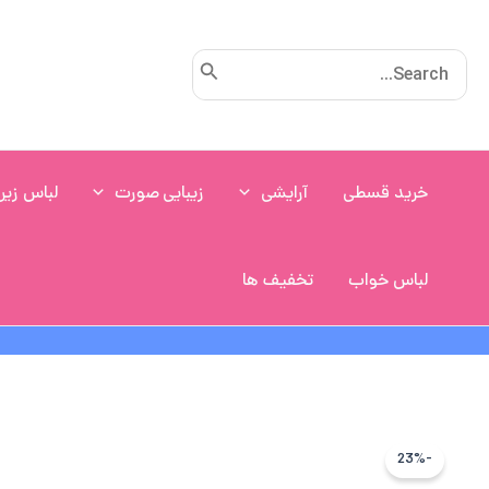
رش
ه
Search
حتوا
for:
خرید قسطی
آرایشی
زیبایی صورت
لباس زیر
لباس خواب
تخفیف ها
-23%