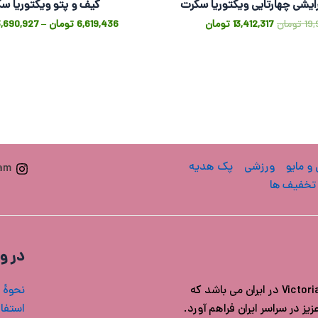
ایشی چهارتایی ویکتوریا سکرت
کیف و پتو ویکتوریا س
19,
تومان
13,412,317
تومان
6,619,436
تومان
–
3,690,927
 و مایو
ورزشی
پک هدیه
ram
تخفیف ها
در و
فروشگاه ویکتوریا سکرت ایران مرجع خرید محصولات اورجینال Victoria's secret در ایران می باشد که
نحوۀ 
ز در سراسر ایران فراهم آورد.
استفاد