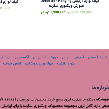
کیف لوازم آرایشی Jetsetter Hanging
کیف لوازم آر
صورتی ویکتوریا سکرت
915,256
15,396,902
تومان
9,998,273
تومان
خرید قسطی
آرایشی
زیبایی صورت
لباس زیر
اکسسوری
بیکینی
پتو و بلنکت
حوله و روبدوشامبر
لباس خواب
درباره ما
سعی دارد کامل ترین مجموعه محصولات ویکتوریا سکرت را برای ایرانیان عزی