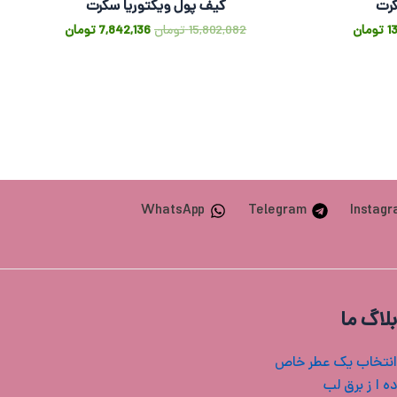
کرت
کیف پول ویکتوریا سکرت
1
تومان
15,802,082
تومان
7,842,136
تومان
WhatsApp
Telegram
Instag
بلاگ ما
انتخاب یک عطر خاص
ه ا ز برق لب