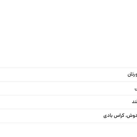
رتان
ند
وش, کراس بادی