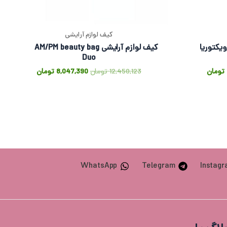
کیف لوازم آرایشی
کتوریا
کیف لوازم آرایشی AM/PM beauty bag
Duo
تومان
12,450,123
تومان
8,047,390
تومان
WhatsApp
Telegram
Instag