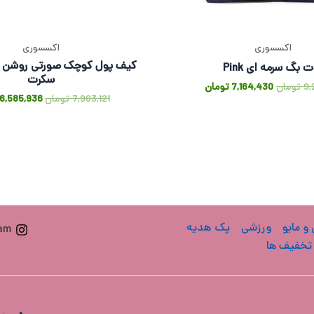
اکسسوری
اکسسوری
کیف پول کوچک صورتی روشن وی
 بگ سرمه ای Pink
سکرت
9,
تومان
7,164,430
تومان
7,903,121
تومان
6,585,936
 و مایو
ورزشی
پک هدیه
ram
تخفیف ها