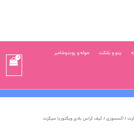
ه
پتو و بلنکت
حوله و روبدوشامبر
یمت
قیمت
کرت
/
اکسسوری
/ کیف کراس بادی ویکتوریا سیکرت
صلی
فعلی