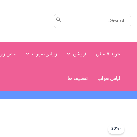
رش
ه
Search
حتوا
for:
خرید قسطی
آرایشی
زیبایی صورت
لباس زیر
لباس خواب
تخفیف ها
-23%