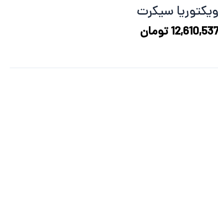
16,387,965 تومان
12,610,537 تومان
یکتوریا سیکرت
ود.
است.
12,610,53
تومان