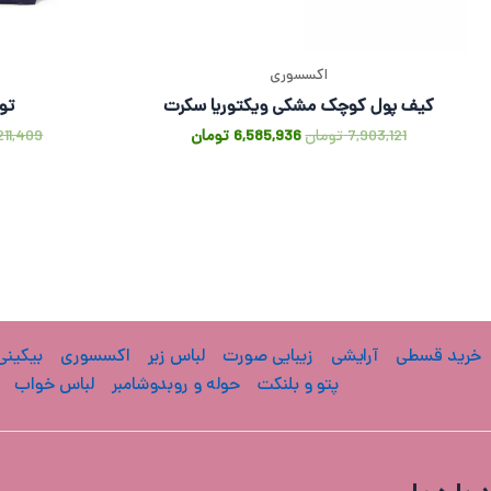
اکسسوری
کیف پول کوچک مشکی ویکتوریا سکرت
توت
7,903,121
تومان
6,585,936
تومان
211,409
خرید قسطی
آرایشی
زیبایی صورت
لباس زیر
اکسسوری
بیکینی
پتو و بلنکت
حوله و روبدوشامبر
لباس خواب