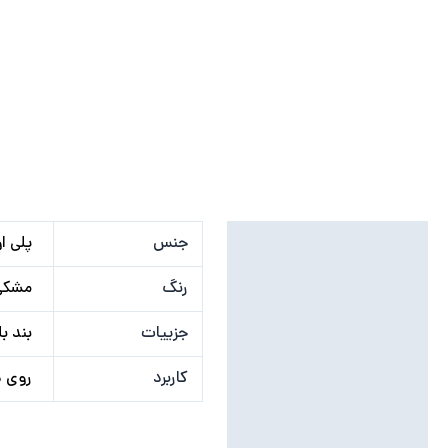
توضیحات تکمیلی
جنس
پلی او
نظرات (0)
رنگ
مشکی
جزییات
بند بل
کاربرد
روی د