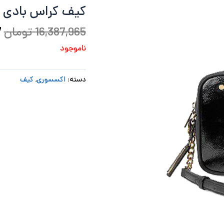
کیف کراس بادی و
ب
16,387,965
تومان
7
ناموجود
دسته:
اکسسوری
,
کیف